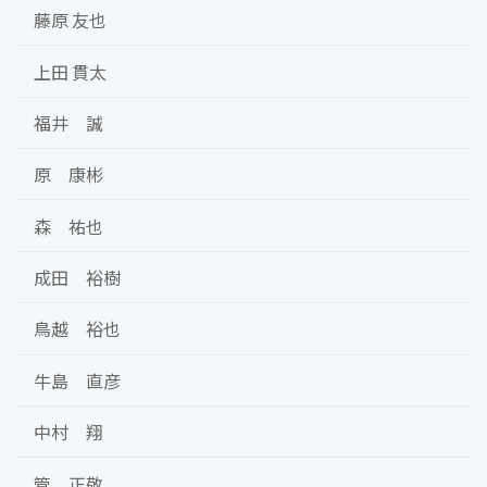
藤原 友也
上田 貫太
福井 誠
原 康彬
森 祐也
成田 裕樹
鳥越 裕也
牛島 直彦
中村 翔
管 正敬